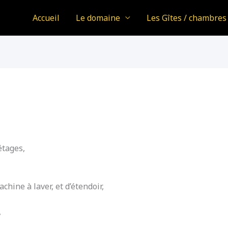
Accueil
Le domaine
Les Gîtes / chambres
étages,
hine à laver, et d’étendoir,
,